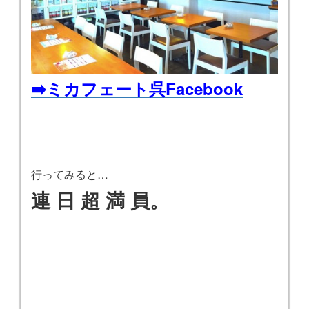
➡️ミカフェート呉Facebook
行ってみると…
連 日 超 満 員。