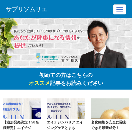
サプリソムリエ
Toggl
navig
初めての方はこちらの
オススメ
記事をお読みください
【追加発売決定！50名
エイチジンバリア エイ
老化細胞を安全に除去
様限定】エイチジ
ジングケアとまも
できる最新成分！