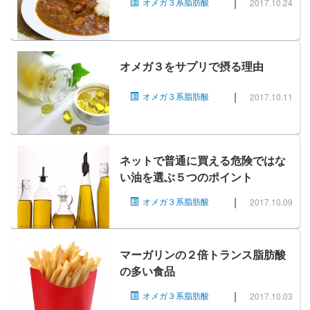
|
オメガ３系脂肪酸
2017.10.24
オメガ３をサプリで摂る理由
|
オメガ３系脂肪酸
2017.10.11
ネットで普通に買える危険ではな
い油を選ぶ５つのポイント
|
オメガ３系脂肪酸
2017.10.09
マーガリンの２倍トランス脂肪酸
の多い食品
|
オメガ３系脂肪酸
2017.10.03