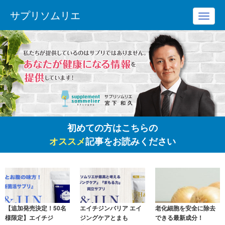
サプリソムリエ
Toggl
navig
初めての方はこちらの
オススメ
記事をお読みください
【追加発売決定！50名
エイチジンバリア エイ
老化細胞を安全に除去
様限定】エイチジ
ジングケアとまも
できる最新成分！