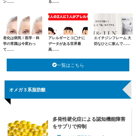
ン……
る……
老化は病気！医学・科
アレルギーとコ◯ナに
エイチジンフレーム 大
学の常識は今変わっ
データがある世界最
切なひとに飲んで……
て……
高……
一覧はこちら
オメガ３系脂肪酸
多発性硬化症による認知機能障害
をサプリで抑制