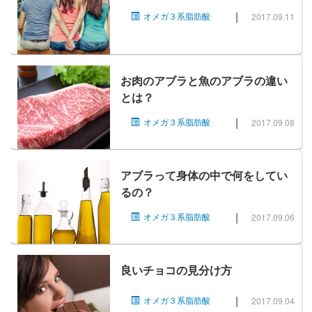
|
オメガ３系脂肪酸
2017.09.11
お肉のアブラと魚のアブラの違い
とは？
|
オメガ３系脂肪酸
2017.09.08
アブラって身体の中で何をしてい
るの？
|
オメガ３系脂肪酸
2017.09.06
良いチョコの見分け方
|
オメガ３系脂肪酸
2017.09.04