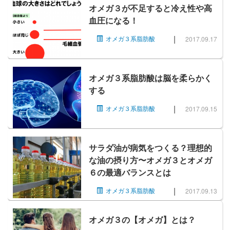
オメガ３が不足すると冷え性や高
血圧になる！
|
オメガ３系脂肪酸
2017.09.17
オメガ３系脂肪酸は脳を柔らかく
する
|
オメガ３系脂肪酸
2017.09.15
サラダ油が病気をつくる？理想的
な油の摂り方〜オメガ３とオメガ
６の最適バランスとは
|
オメガ３系脂肪酸
2017.09.13
オメガ３の【オメガ】とは？