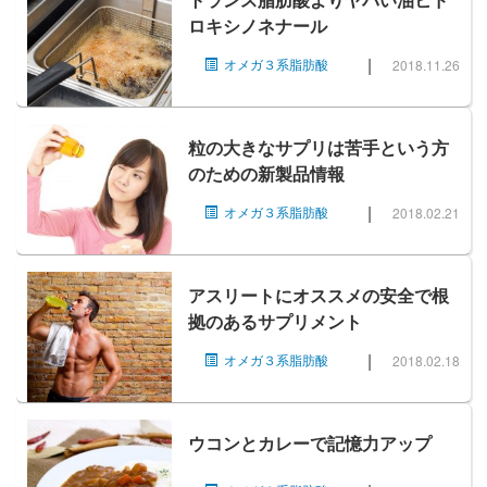
ロキシノネナール
|
オメガ３系脂肪酸
2018.11.26
粒の大きなサプリは苦手という方
のための新製品情報
|
オメガ３系脂肪酸
2018.02.21
アスリートにオススメの安全で根
拠のあるサプリメント
|
オメガ３系脂肪酸
2018.02.18
ウコンとカレーで記憶力アップ