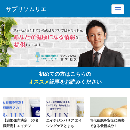
サプリソムリエ
Toggl
navig
初めての方はこちらの
オススメ
記事をお読みください
【追加発売決定！50名
エイチジンバリア エイ
老化細胞を安全に除去
様限定】エイチジ
ジングケアとまも
できる最新成分！