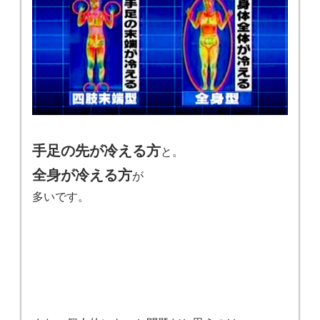
手足の先が冷える方
と。
全身が冷える方
が
多いです。