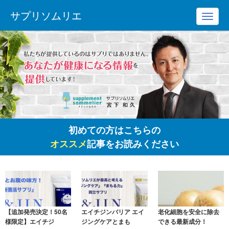
サプリソムリエ
Toggl
navig
初めての方はこちらの
オススメ
記事をお読みください
【追加発売決定！50名
エイチジンバリア エイ
老化細胞を安全に除去
様限定】エイチジ
ジングケアとまも
できる最新成分！