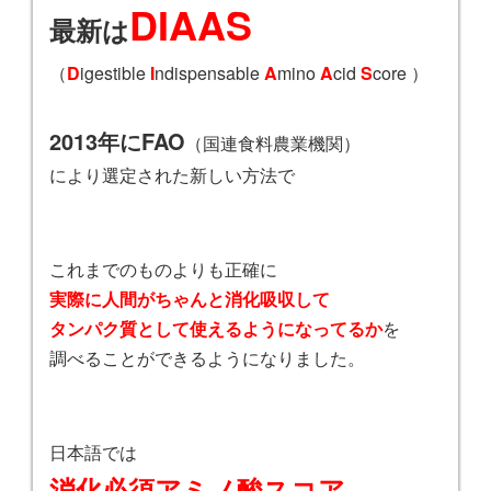
DIAAS
最新は
（
D
igestible
I
ndispensable
A
mino
A
cid
S
core ）
2013年にFAO
（国連食料農業機関）
により選定された新しい方法で
これまでのものよりも正確に
実際に人間がちゃんと消化吸収して
タンパク質として使えるようになってるか
を
調べることができるようになりました。
日本語では
消化必須アミノ酸スコア