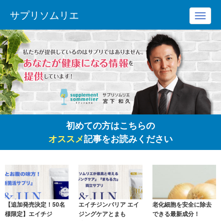
サプリソムリエ
Toggl
navig
初めての方はこちらの
オススメ
記事をお読みください
【追加発売決定！50名
エイチジンバリア エイ
老化細胞を安全に除去
様限定】エイチジ
ジングケアとまも
できる最新成分！