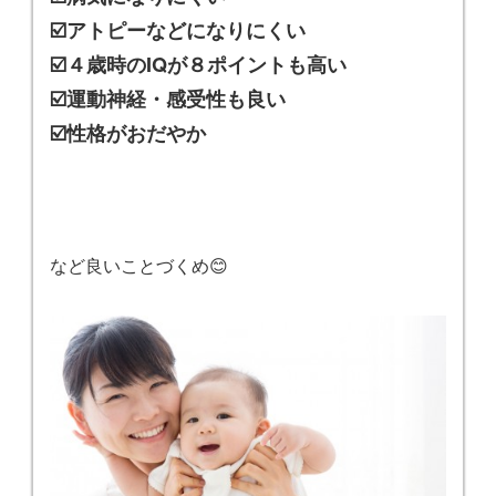
☑️アトピーなどになりにくい
☑️４歳時のIQが８ポイントも高い
☑️運動神経・感受性も良い
☑️性格がおだやか
など良いことづくめ😊