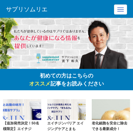
サプリソムリエ
Toggl
navig
初めての方はこちらの
オススメ
記事をお読みください
【追加発売決定！50名
エイチジンバリア エイ
老化細胞を安全に除去
様限定】エイチジ
ジングケアとまも
できる最新成分！