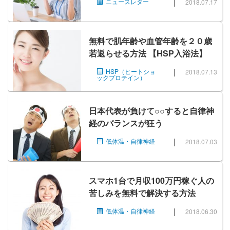
|
ニュースレター
2018.07.17
無料で肌年齢や血管年齢を２０歳
若返らせる方法 【HSP入浴法】
|
HSP（ヒートショ
2018.07.13
ックプロテイン）
日本代表が負けて○○すると自律神
経のバランスが狂う
|
低体温・自律神経
2018.07.03
スマホ1台で月収100万円稼ぐ人の
苦しみを無料で解決する方法
|
低体温・自律神経
2018.06.30