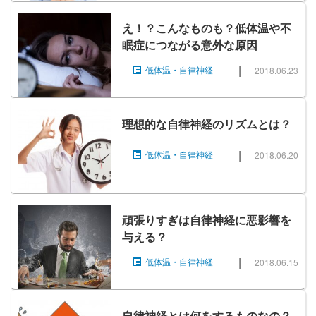
え！？こんなものも？低体温や不
眠症につながる意外な原因
|
低体温・自律神経
2018.06.23
理想的な自律神経のリズムとは？
|
低体温・自律神経
2018.06.20
頑張りすぎは自律神経に悪影響を
与える？
|
低体温・自律神経
2018.06.15
自律神経とは何をするものなの？