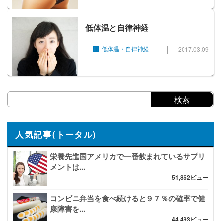
低体温と自律神経
|
低体温・自律神経
2017.03.09
人気記事(トータル)
栄養先進国アメリカで一番飲まれているサプリ
メントは...
51,862ビュー
コンビニ弁当を食べ続けると９７％の確率で健
康障害を...
44,493ビュー