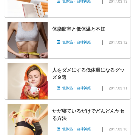
|
低体温・自律神経
2017.03.13
体脂肪率と低体温と不妊
|
低体温・自律神経
2017.03.12
人をダメにする低体温になるグッ
ズ９選
|
低体温・自律神経
2017.03.11
ただ寝ているだけでどんどんヤセ
る方法
|
低体温・自律神経
2017.03.10