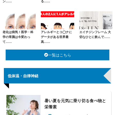
ン……
る……
老化は病気！医学・科
アレルギーとコ◯ナに
エイチジンフレーム 大
学の常識は今変わっ
データがある世界最
切なひとに飲んで……
て……
高……
一覧はこちら
低体温・自律神経
暑い夏を元気に乗り切る食べ物と
栄養素