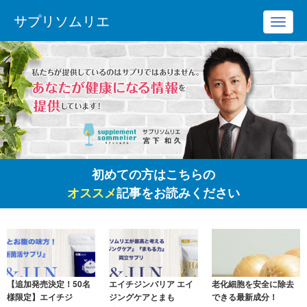
サプリソムリエ
Toggl
navig
初めての方はこちらの
オススメ
記事をお読みください
【追加発売決定！50名
エイチジンバリア エイ
老化細胞を安全に除去
様限定】エイチジ
ジングケアとまも
できる最新成分！