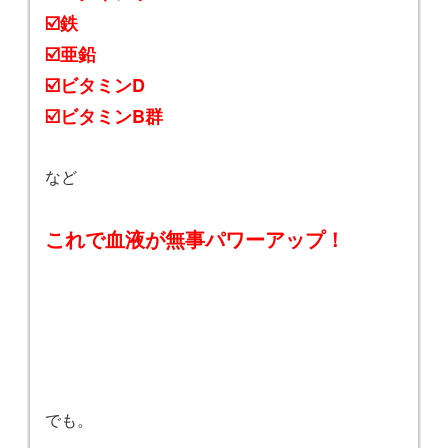
☑️鉄
☑️亜鉛
☑️ビタミンD
☑️ビタミンB群
など
これで血液が無事パワーアップ！
でも。