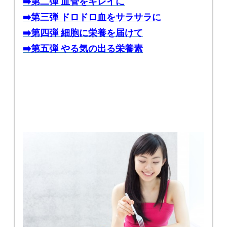
➡️第二弾 血管をキレイに
➡️第三弾 ドロドロ血をサラサラに
➡️第四弾 細胞に栄養を届けて
➡️第五弾 やる気の出る栄養素