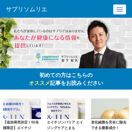
サプリソムリエ
Toggl
navig
初めての方はこちらの
オススメ
記事をお読みください
【追加発売決定！50名
エイチジンバリア エイ
老化細胞を安全に除去
様限定】エイチジ
ジングケアとまも
できる最新成分！