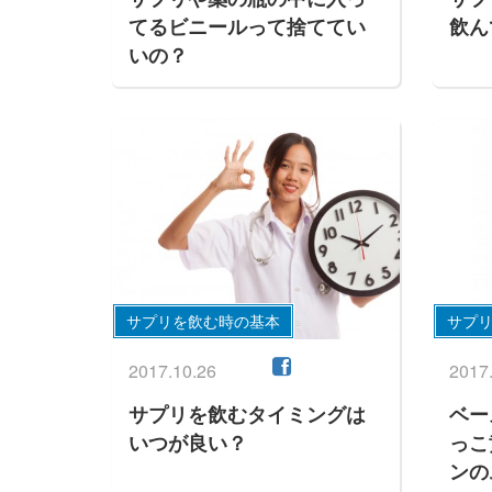
てるビニールって捨ててい
飲ん
いの？
サプリを飲む時の基本
サプ
2017.10.26
2017
サプリを飲むタイミングは
ベー
いつが良い？
っこ
ンの