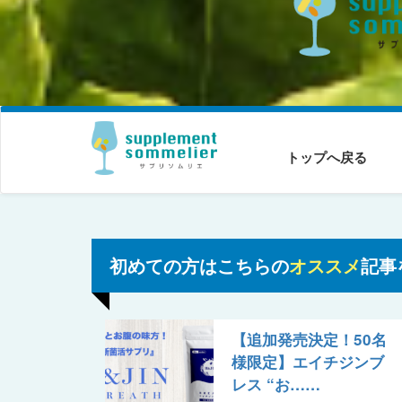
トップへ戻る
初めての方はこちらの
オススメ
記事
【追加発売決定！50名
様限定】エイチジンブ
レス “お……