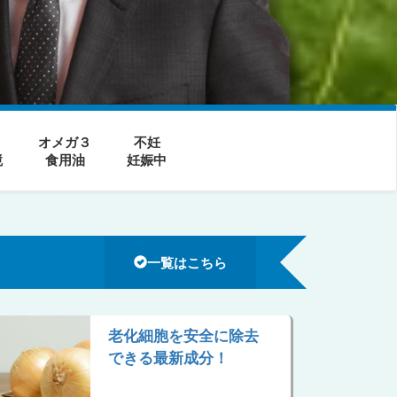
オメガ３
不妊
境
食用油
妊娠中
一覧はこちら
老化細胞を安全に除去
できる最新成分！