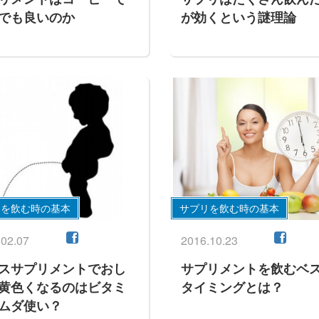
でも良いのか
が効くという謎理論
リを飲む時の基本
サプリを飲む時の基本
.02.07
2016.10.23
スサプリメントでおし
サプリメントを飲むベ
黄色くなるのはビタミ
タイミングとは？
ムダ使い？